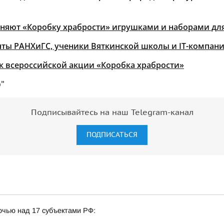
лняют «Коробку храбрости» игрушками и наборами для
ты РАНХиГС, ученики Вяткинской школы и IT-компани
 всероссийской акции «Коробка храбрости»
"
Подписывайтесь на наш Telegram-канал
ПОДПИСАТЬСЯ
очью над 17 субъектами РФ: