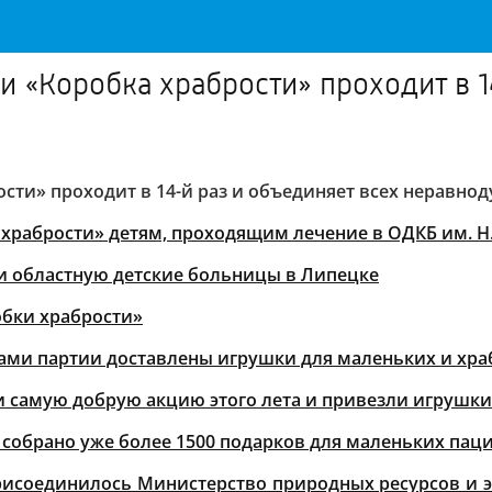
и «Коробка храбрости» проходит в 1
ости» проходит в 14-й раз и объединяет всех неравн
 храбрости» детям, проходящим лечение в ОДКБ им. 
и областную детские больницы в Липецке
бки храбрости»
тами партии доставлены игрушки для маленьких и хр
 самую добрую акцию этого лета и привезли игрушки
 собрано уже более 1500 подарков для маленьких пац
присоединилось Министерство природных ресурсов и 