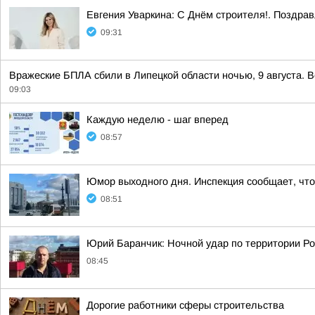
Евгения Уваркина: С Днём строителя!. Поздрав
09:31
Вражеские БПЛА сбили в Липецкой области ночью, 9 августа. В
09:03
Каждую неделю - шаг вперед
08:57
Юмор выходного дня. Инспекция сообщает, что 
08:51
Юрий Баранчик: Ночной удар по территории Ро
08:45
Дорогие работники сферы строительства