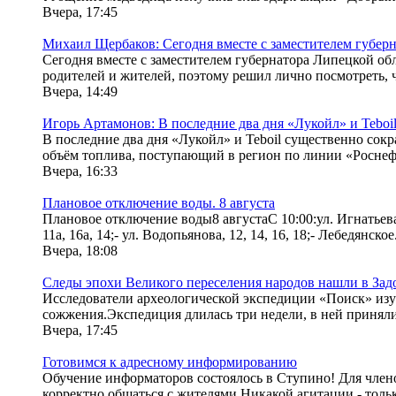
Вчера, 17:45
Михаил Щербаков: Сегодня вместе с заместителем губер
Сегодня вместе с заместителем губернатора Липецкой об
родителей и жителей, поэтому решил лично посмотреть, ч
Вчера, 14:49
Игорь Артамонов: В последние два дня «Лукойл» и Teboi
В последние два дня «Лукойл» и Teboil существенно сок
объём топлива, поступающий в регион по линии «Роснефт
Вчера, 16:33
Плановое отключение воды. 8 августа
Плановое отключение воды8 августаС 10:00:ул. Игнатьева, 32;-
11а, 16а, 14;- ул. Водопьянова, 12, 14, 16, 18;- Лебедянское.
Вчера, 18:08
Следы эпохи Великого переселения народов нашли в Зад
Исследователи археологической экспедиции «Поиск» изуч
сожжения.Экспедиция длилась три недели, в ней приняли 
Вчера, 17:45
Готовимся к адресному информированию
Обучение информаторов состоялось в Ступино! Для членов
корректно общаться с жителями.Никакой агитации - тольк