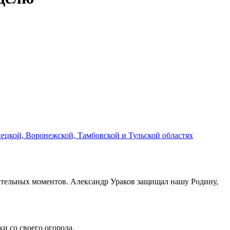
пецкой, Воронежской, Тамбовской и Тульской областях
огательных моментов. Александр Ураков защищал нашу Родину,
и со своего огорода.