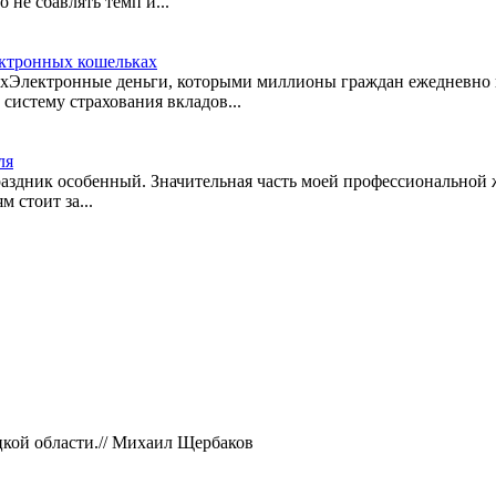
 не сбавлять темп и...
ектронных кошельках
хЭлектронные деньги, которыми миллионы граждан ежедневно п
систему страхования вкладов...
ля
праздник особенный. Значительная часть моей профессиональной 
 стоит за...
кой области.//
Михаил Щербаков