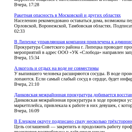
Вчера, 17:28
Ракетная опасность в Московской и других областях
Населению рекомендовано оставаться дома, возможны пер
Орловской, Воронежской, Тамбовская областях. Подписат
02:33
В Липецке управляющая компания привлечена к админис
Прокуратура Советского района г. Липецка проводит п
мероприятий в адрес ООО «УК «Слобода» направлен запр
Вчера, 15:34
Алкоголь и отдых на воде не совместимы
У выпившего человека расширяются сосуды. В воде происх
лопаются. Если самый слабый сосуд в сердце, будет инфаркт
Вчера, 21:10
Данковская межрайонная прокуратура добивается восстан
Данковская межрайонная прокуратура в ходе проверки у
маркетплейса, привлекала к работе в них девушек, с кото
Вчера, 16:09
В Елецком округе подписано сразу несколько трёхсторо
Цель соглашений — закрепить и продолжить работу проф
траектория востребована и даёт школьникам...