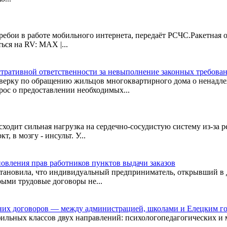
ебои в работе мобильного интернета, передаёт РСЧС.Ракетная о
ься на RV: MAX |...
тративной ответственности за невыполнение законных требова
роверку по обращению жильцов многоквартирного дома о ненадл
ос о предоставлении необходимых...
одит сильная нагрузка на сердечно-сосудистую систему из-за р
, в мозгу - инсульт. У...
овления прав работников пунктов выдачи заказов
становила, что индивидуальный предприниматель, открывший в Д
рыми трудовые договоры не...
нних договоров — между администрацией, школами и Елецким го
ильных классов двух направлений: психологопедагогических и 