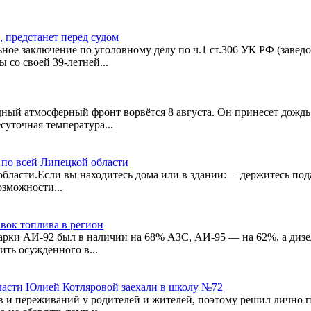
 предстанет перед судом
ное заключение по уголовному делу по ч.1 ст.306 УК РФ (заве
 со своей 39-летней...
ный атмосферный фронт ворвётся 8 августа. Он принесет дождь, 
суточная температура...
 по всей Липецкой области
 области.Если вы находитесь дома или в здании:— держитесь п
озможности...
вок топлива в регион
марки АИ-92 был в наличии на 68% АЗС, АИ-95 — на 62%, а диз
ть осужденного в...
бласти Юлией Котляровой заехали в школу №72
в и переживаний у родителей и жителей, поэтому решил лично п