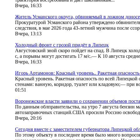
Вчера, 16:33
Житель Усманского округа, обвиняемый в ложном доносе,
Прокуратурой Усманского района утверждено обвинитель
следствия, в мае 2026 года 43-летний мужчина после ссоры
Вчера, 13:13
Холодный фронт с грозой придёт в Липецк
Августовский зной скоро пойдет на спад. В Липецк холод
с, а порывы могут достигать 17 м/с.— К 10 августа средне
Вчера, 16:33
Игорь Артамонов: Красный уровень.. Ракетная опасность
Красный уровень. Ракетная опасность по всей Липецкой
стенами: ванную, коридор, туалет или кладовую;— при в
01:51
Воронежские власти заявили о сохранении объемов поста
По данным облправительства, на утро 7 августа бензин 
автозаправочных станций.США просили Россию освободи
Вчера, 20:16
Сегодня вместе с заместителем губернатора Липецкой о
По этому объекту в последнее время было много вопросо