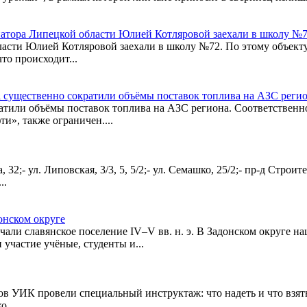
натора Липецкой области Юлией Котляровой заехали в школу №
ласти Юлией Котляровой заехали в школу №72. По этому объект
то происходит...
l существенно сократили объёмы поставок топлива на АЗС реги
ратили объёмы поставок топлива на АЗС региона. Соответственно
и», также ограничен....
 ул. Липовская, 3/3, 5, 5/2;- ул. Семашко, 25/2;- пр-д Строителей, 
..
онском округе
али славянское поселение IV–V вв. н. э. В Задонском округе н
участие учёные, студенты и...
 УИК провели специальный инструктаж: что надеть и что взять 
о...