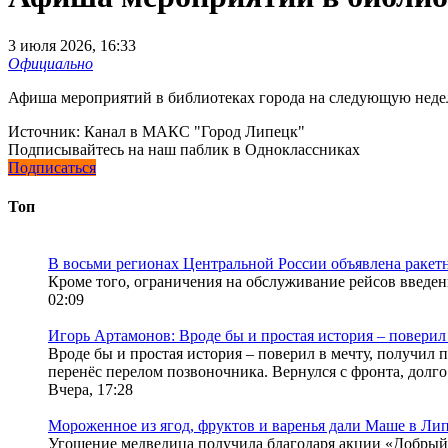
3 июля 2026, 16:33
Официально
Афиша мероприятий в библиотеках города на следующую нед
Источник:
Канал в МАКС "Город Липецк"
Подписывайтесь на наш паблик в Одноклассниках
Подписаться
Топ
В восьми регионах Центральной России объявлена ракетн
Кроме того, ограничения на обслуживание рейсов введен
02:09
Игорь Артамонов: Вроде бы и простая история – поверил 
Вроде бы и простая история – поверил в мечту, получил 
перенёс перелом позвоночника. Вернулся с фронта, долго 
Вчера, 17:28
Мороженное из ягод, фруктов и варенья дали Маше в Ли
Угощение медведица получила благодаря акции «Добрый у