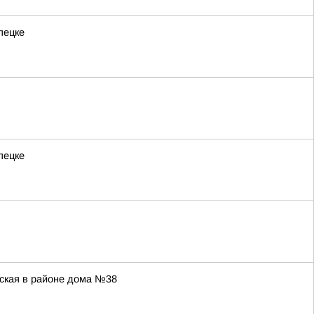
пецке
пецке
овская в районе дома №38