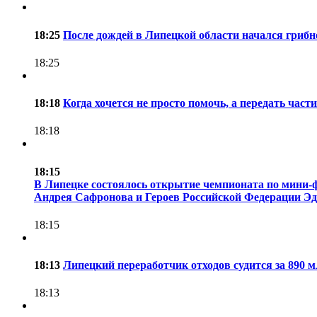
18:25
После дождей в Липецкой области начался грибн
18:25
18:18
Когда хочется не просто помочь, а передать час
18:18
18:15
В Липецке состоялось открытие чемпионата по мини-ф
Андрея Сафронова и Героев Российской Федерации Эду
18:15
18:13
Липецкий переработчик отходов судится за 890 
18:13