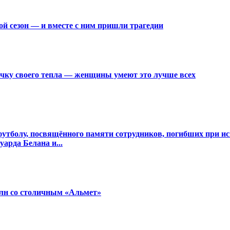
ой сезон — и вместе с ним пришли трагедии
тичку своего тепла — женщины умеют это лучше всех
утболу, посвящённого памяти сотрудников, погибших при ис
арда Белана и...
млн со столичным «Альмет»