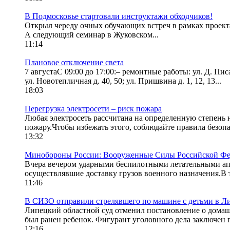
В Подмосковье стартовали инструктажи обходчиков!
Открыл череду очных обучающих встреч в рамках проек
А следующий семинар в Жуковском...
11:14
Плановое отключение света
7 августаС 09:00 до 17:00:– ремонтные работы: ул. Д. Писарев
ул. Новотепличная д. 40, 50; ул. Пришвина д. 1, 12, 13...
18:03
Перегрузка электросети – риск пожара
Любая электросеть рассчитана на определенную степень 
пожару.Чтобы избежать этого, соблюдайте правила безопас
13:32
Минобороны России: Вооруженные Силы Российской Фед
Вчера вечером ударными беспилотными летательными апп
осуществлявшие доставку грузов военного назначения.В 
11:46
В СИЗО отправили стрелявшего по машине с детьми в Л
Липецкий областной суд отменил постановление о домашне
был ранен ребенок. Фигурант уголовного дела заключен п
12:16