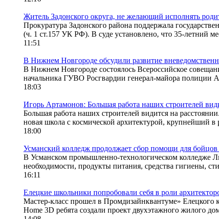
Житель Задонского округа, не желающий исполнять родит
Прокуратура Задонского района поддержала государстве
(ч. 1 ст.157 УК РФ). В суде установлено, что 35-летний ме
11:51
В Нижнем Новгороде обсудили развитие вневедомственн
В Нижнем Новгороде состоялось Всероссийское совещани
начальника ГУВО Росгвардии генерал-майора полиции А
18:03
Игорь Артамонов: Большая работа наших строителей вид
Большая работа наших строителей видится на расстоянии
новая школа с космической архитектурой, крупнейший в р
18:00
Усманский колледж продолжает сбор помощи для бойцов
В Усманском промышленно-технологическом колледже Ли
необходимости, продукты питания, средства гигиены, ст
16:11
Елецкие школьники попробовали себя в роли архитектор
Мастер-класс прошел в Промдизайнквантуме» Елецкого 
Home 3D ребята создали проект двухэтажного жилого дома
14:08