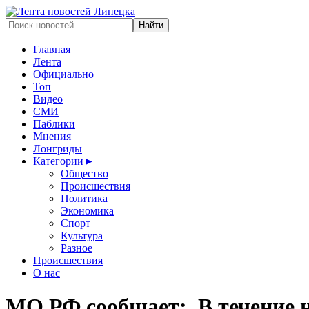
Главная
Лента
Официально
Топ
Видео
СМИ
Паблики
Мнения
Лонгриды
Категории
►
Общество
Происшествия
Политика
Экономика
Спорт
Культура
Разное
Происшествия
О нас
МО РФ сообщает:. В течение