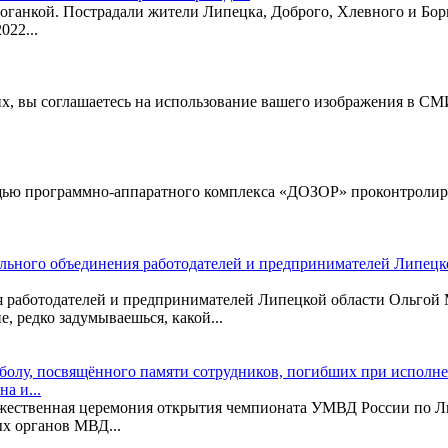
 поганкой. Пострадали жители Липецка, Доброго, Хлевного и Б
022...
их, вы соглашаетесь на использование вашего изображения в СМИ
щью программно-аппаратного комплекса «ДОЗОР» проконтролиро
ального объединения работодателей и предпринимателей Липец
ия работодателей и предпринимателей Липецкой области Ольго
 редко задумываешься, какой...
болу, посвящённого памяти сотрудников, погибших при исполне
а и...
ржественная церемония открытия чемпионата УМВД России по Л
х органов МВД...