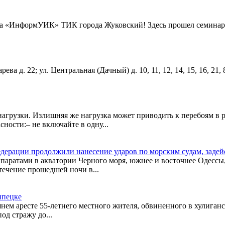
та «ИнформУИК» ТИК города Жуковский! Здесь прошел семинар д
а д. 22; ул. Центральная (Дачный) д. 10, 11, 12, 14, 15, 16, 21, 8,
нагрузки. Излишняя же нагрузка может приводить к перебоям в р
ности:– не включайте в одну...
ерации продолжили нанесение ударов по морским судам, задей
аратами в акватории Черного моря, южнее и восточнее Одессы,
течение прошедшей ночи в...
ипецке
м аресте 55-летнего местного жителя, обвиненного в хулиганст
од стражу до...