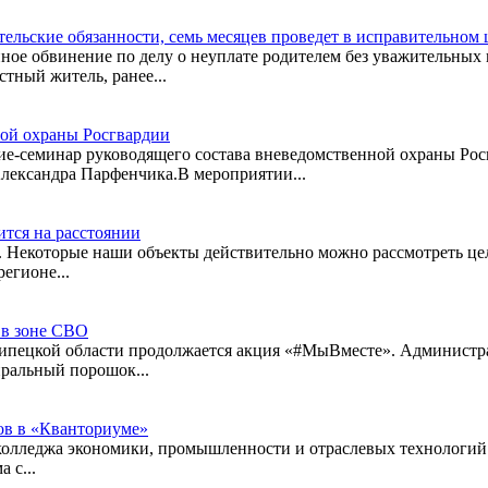
ельские обязанности, семь месяцев проведет в исправительном 
нное обвинение по делу о неуплате родителем без уважительны
стный житель, ранее...
ой охраны Росгвардии
е-семинар руководящего состава вневедомственной охраны Росг
лександра Парфенчика.В мероприятии...
ится на расстоянии
. Некоторые наши объекты действительно можно рассмотреть цел
егионе...
 в зоне СВО
пецкой области продолжается акция «#МыВместе». Администрац
иральный порошок...
ов в «Кванториуме»
колледжа экономики, промышленности и отраслевых технологи
 с...