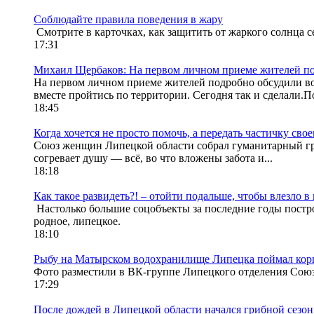
Соблюдайте правила поведения в жару
Смотрите в карточках, как защитить от жаркого солнца с
17:31
Михаил Щербаков: На первом личном приеме жителей по
На первом личном приеме жителей подробно обсудили воп
вместе пройтись по территории. Сегодня так и сделали.П
18:45
Когда хочется не просто помочь, а передать частичку св
Союз женщин Липецкой области собрал гуманитарный груз
согревает душу — всё, во что вложены забота и...
18:18
Как такое развидеть?! – отойти подальше, чтобы влезло в
Настолько большие соцобъекты за последние годы построе
родное, липецкое.
18:10
Рыбу на Матырском водохранилище Липецка поймал ко
Фото разместили в ВК-группе Липецкого отделения Союза
17:29
После дождей в Липецкой области начался грибной сезо