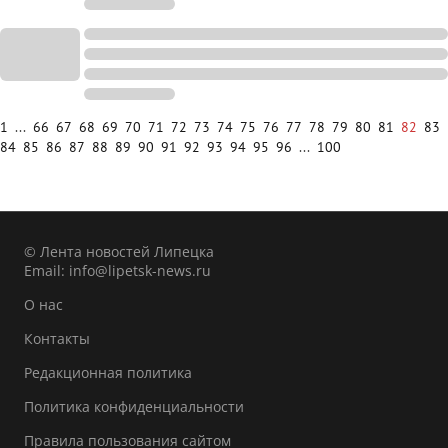
1
...
66
67
68
69
70
71
72
73
74
75
76
77
78
79
80
81
82
83
84
85
86
87
88
89
90
91
92
93
94
95
96
...
100
© Лента новостей Липецка
Email:
info@lipetsk-news.ru
О нас
Контакты
Редакционная политика
Политика конфиденциальности
Правила пользования сайтом