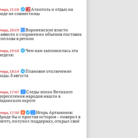
Алкоголь и отдых на
Вчера, 21:10
воде не совместимы
Воронежские власти
Вчера, 20:19
заявили о сохранении объемов поставок
топлива в регион
Чем нам запомнилась эта
Вчера, 19:10
неделя:
Плановое отключение
Вчера, 18:14
воды. 8 августа
Следы эпохи Великого
Вчера, 17:47
переселения народов нашли в
Задонском округе
Игорь Артамонов:
Вчера, 17:30
Вроде бы и простая история – поверил в
мечту, получил поддержку, открыл своё
дело
Готовимся к адресному
Вчера, 17:30