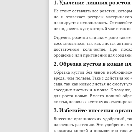
1. Удаление лишних розеток
Не стоит оставлять все розетки, которы
но и отвлекает ресурсы материнского
планируется использовать. Оставляйт
не подавлять куст, который уже и так о
Отделять розетки слишком рано также 
восстановиться, так как листья активн
достаточном количестве. При поса
орошение или притенение для создани
2. Обрезка кустов в конце 
Обрезка кустов без явной необходимо
вреда, чем пользы. Такие действия не
сада, так как новые листья не смогут 
соседних листьях и в почве. К тому ж
для роста новых. Вместо полной обре
листья, позволяя кустику аккумулирова
3. Избегайте внесения орган
Внесение органических удобрений, та
навредить растению. Эти удобрения мо
к ожогам корней и повышению токсич