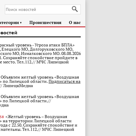
атегории
Происшествия
О нас
►
овостей
расный уровень - Угроза атаки БПЛА»
ц, Елецкого МО, Долгоруковского МО,
ского МО, Измалковского МО. 08.08.2026
01. Сохраняйте спокойствие пройдите в
 место. Тел.112.//
МЧС Липецкой
Объявлен желтый уровень «Воздушная
» по Липецкой области.
Подписаться на
//
ЛипецкМедиа
Объявлен желтый уровень «Воздушная
» по Липецкой области.//
едиа
«Желтый уровень – Воздушная
:58
» на территории Липецкой области
 года с 22.50. Сохраняйте спокойствие и
мательны. Тел.112.//
МЧС Липецкой