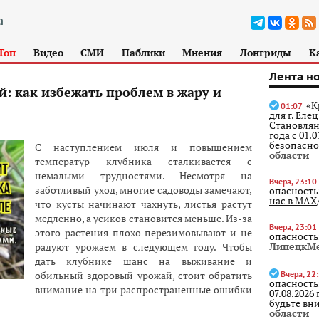
Топ
Видео
СМИ
Паблики
Мнения
Лонгриды
К
Лента н
й: как избежать проблем в жару и
«К
01:07
для г. Еле
Становлян
года с 01.
безопасное
С наступлением июля и повышением
области
температур клубника сталкивается с
немалыми трудностями. Несмотря на
Вчера, 23:10
заботливый уход, многие садоводы замечают,
опасность
нас в МАХ
что кусты начинают чахнуть, листья растут
медленно, а усиков становится меньше. Из-за
Вчера, 23:01
этого растения плохо перезимовывают и не
опасность
ЛипецкМ
радуют урожаем в следующем году. Чтобы
дать клубнике шанс на выживание и
обильный здоровый урожай, стоит обратить
Вчера, 22
опасность
внимание на три распространенные ошибки
07.08.2026
будьте вни
области