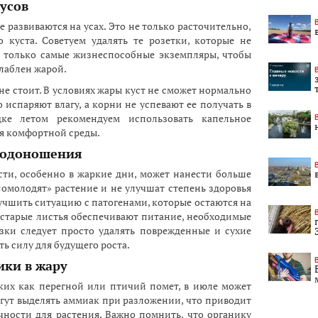
 усов
е развиваются на усах. Это не только расточительно,
 куста. Советуем удалять те розетки, которые не
е только самые жизнеспособные экземпляры, чтобы
слаблен жарой.
не стоит. В условиях жары куст не сможет нормально
о испаряют влагу, а корни не успевают ее получать в
дке летом рекомендуем использовать капельное
я комфортной среды.
плодоношения
сти, особенно в жаркие дни, может нанести больше
 «омолодят» растение и не улучшат степень здоровья
улучшить ситуацию с патогенами, которые остаются на
е, старые листья обеспечивают питание, необходимые
зки следует просто удалять поврежденные и сухие
ть силу для будущего роста.
ики в жару
ких как перегной или птичий помет, в июле может
гут выделять аммиак при разложении, что приводит
ности для растения. Важно помнить, что органику